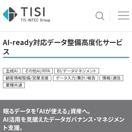
Op
サイト内検索
AI-ready対応データ整備高度化サービ
ス
生成AI
その他AI/RPA
BI/データマネジメント
顧客情報整備/営業支援
データ入力/集計/報告
情報/通信
業種共通
眠るデータを「AIが使える」資産へ。
AI活用を見据えたデータガバナンス・マネジメン
ト支援。