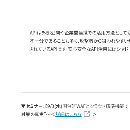
APIは外部公開や企業間連携での活用方法として
不十分であることも多く、攻撃者から狙われやすい傾
されているAPIです。安心安全なAPI活用にはシャ
▼セミナー
：【9/3(水)開催】「WAFとクラウド標準機
対策の真実”～＜
詳細はこちら
＞