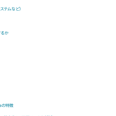
システムなど）
するか
iaの特徴