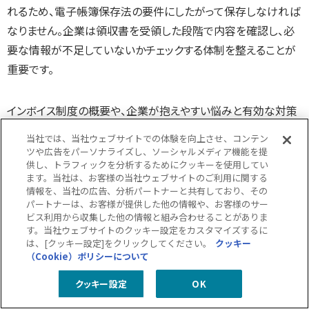
れるため、電子帳簿保存法の要件にしたがって保存しなければ
なりません。企業は領収書を受領した段階で内容を確認し、必
要な情報が不足していないかチェックする体制を整えることが
重要です。
インボイス制度の概要や、企業が抱えやすい悩みと有効な対策
については以下のページをご覧ください。
当社では、当社ウェブサイトでの体験を向上させ、コンテン
ツや広告をパーソナライズし、ソーシャルメディア機能を提
供し、トラフィックを分析するためにクッキーを使用してい
インボイス制度対応
ます。当社は、お客様の当社ウェブサイトのご利用に関する
情報を、当社の広告、分析パートナーと共有しており、その
パートナーは、お客様が提供した他の情報や、お客様のサー
ビス利用から収集した他の情報と組み合わせることがありま
す。当社ウェブサイトのクッキー設定をカスタマイズするに
9. 電子帳簿保存法に違反した場合どうな
は、[クッキー設定]をクリックしてください。
クッキー
る？
（Cookie）ポリシーについて
クッキー設定
OK
電子帳簿保存法の要件を満たしていない場合、税務上のリスク